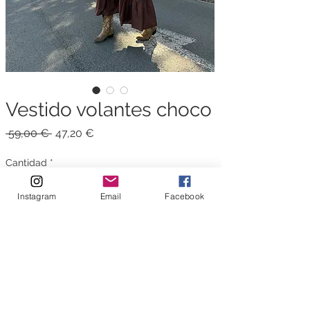
Vestido volantes choco
Precio
Precio
 59,00 € 
47,20 €
de
oferta
Cantidad
*
Instagram
Email
Facebook
Agregar al carrito
Talla única