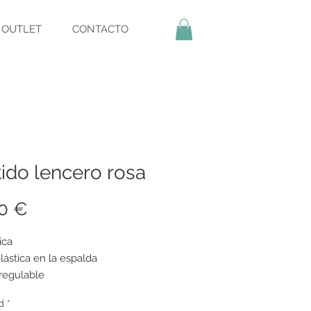
OUTLET
CONTACTO
ido lencero rosa
Precio
0 €
ica
ástica en la espalda
 regulable
d
*