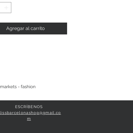
Agregar al carrito
 markets - fashion
ESCRÍBENOS
lissbarcelonashop@gmail.co
m