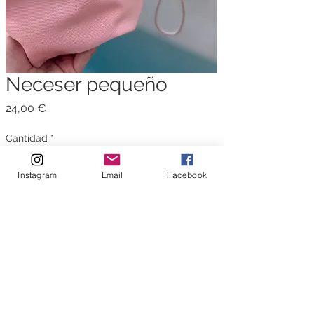
Neceser pequeño
Precio
24,00 €
Cantidad
*
Instagram
Email
Facebook
Agregar al carrito
moda femenina online - bliss barcelona -
ropa mujer actual - tendencias - moda -