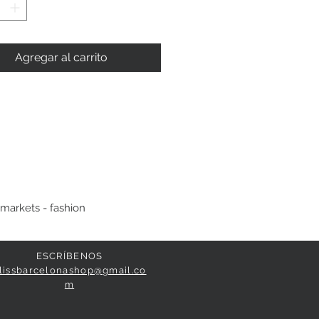
Agregar al carrito
 markets - fashion
ESCRÍBENOS
lissbarcelonashop@gmail.co
m