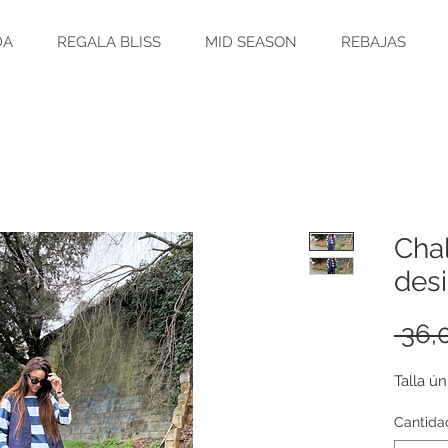
DA
REGALA BLISS
MID SEASON
REBAJAS
Cha
des
 36,
Talla ún
Cantida