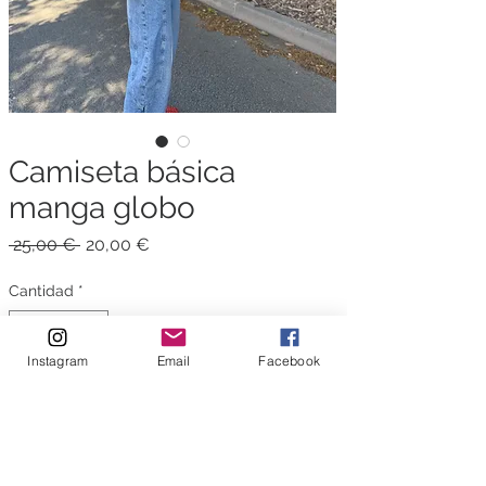
Camiseta básica
manga globo
Precio
Precio
 25,00 € 
20,00 €
de
oferta
Cantidad
*
Instagram
Email
Facebook
Agotado
Notificar al estar disponible